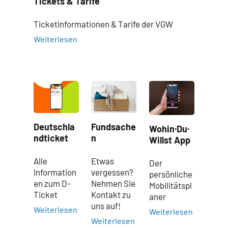
Tickets & Tarife
Ticketinformationen & Tarife der VGW
Weiterlesen
Deutschla
Fundsache
Wohin·Du·
ndticket
n
Willst App
Alle
Etwas
Der
Information
vergessen?
persönliche
en zum D-
Nehmen Sie
Mobilitätspl
Ticket
Kontakt zu
aner
uns auf!
Weiterlesen
Weiterlesen
Weiterlesen